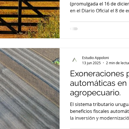
del 2026?
(promulgada el 16 de dicie
en el Diario Oficial el 8 de
modificaciones sustanciales
Impuesto al Patrimonio apli
agropecuario. La revisión 
especial relevancia en el e
de aplicación para los cierr
partir del 1º de enero de 2
Estudio Appoloni
entre otros, a los contri
13 jun 2025
2 min de lectu
Exoneraciones p
automáticas en 
agropecuario.
El sistema tributario urug
beneficios fiscales automá
la inversión y modernizació