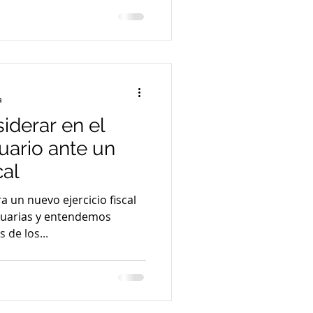
a
iderar en el
uario ante un
cal
a un nuevo ejercicio fiscal
cuarias y entendemos
 de los...