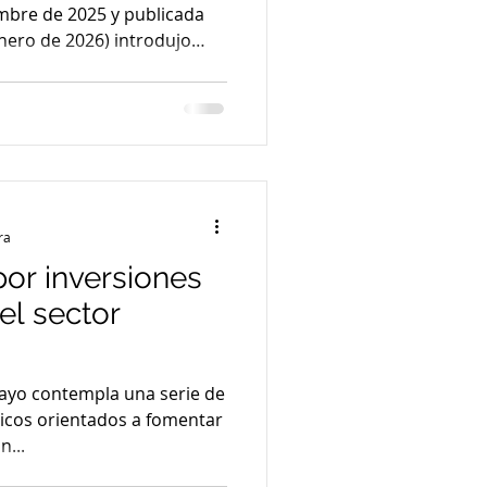
mbre de 2025 y publicada
 enero de 2026) introdujo
 en la liquidación del
cable al sector
de esta normativa cobra
scenario actual, ya que será
es de ejercicio acaecidos a
026, por lo que alcanzará,
ra
or inversiones
el sector
uayo contempla una serie de
ticos orientados a fomentar
n...