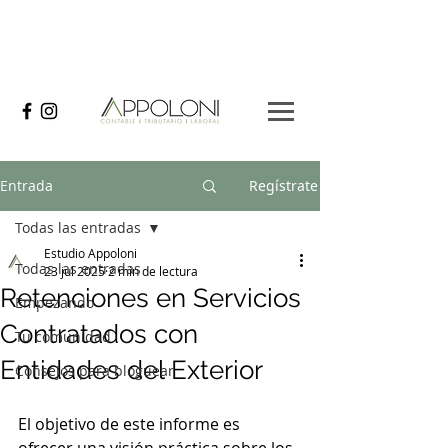
Entrada
Regístrate
Todas las entradas
Estudio Appoloni
Todas las entradas
23 jul 2025
2 min de lectura
Retenciones en Servicios
Empezando
Contratados con
Tu comunidad
Entidades del Exterior
Consejos para bloguear
El objetivo de este informe es 