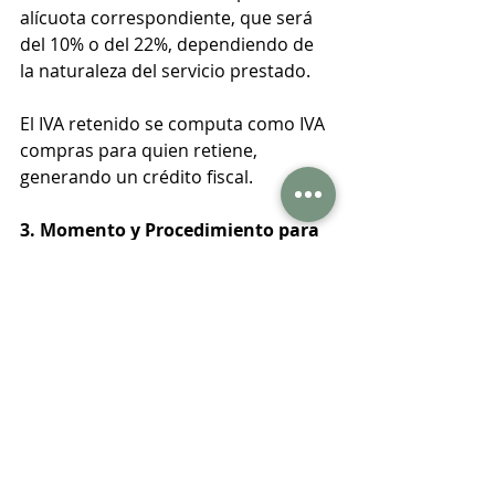
alícuota correspondiente, que será 
del 10% o del 22%, dependiendo de 
la naturaleza del servicio prestado.
El IVA retenido se computa como IVA 
compras para quien retiene, 
generando un crédito fiscal.
3. Momento y Procedimiento para 
la Retención:
La obligación de retener se genera 
en el momento en que ocurra 
primero alguno de los siguientes 
hechos:
El pago o acreditación del 
servicio, o
El devengamiento del gasto 
junto con la emisión de la 