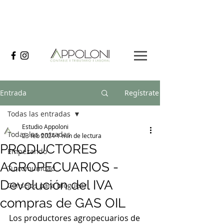
Entrada
Regístrate
Todas las entradas
Estudio Appoloni
Todas las entradas
23 feb 2024
1 min de lectura
PRODUCTORES
Empezando
AGROPECUARIOS -
Tu comunidad
Devolución del IVA
Consejos para bloguear
compras de GAS OIL
Los productores agropecuarios de 